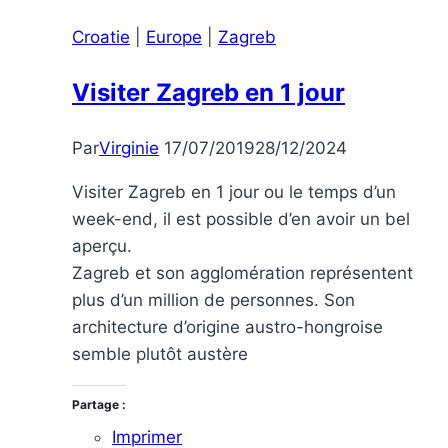
Bastia
Croatie
|
Europe
|
Zagreb
et
le
Visiter Zagreb en 1 jour
Cap
Corse
Par
Virginie
17/07/2019
28/12/2024
Visiter Zagreb en 1 jour ou le temps d’un
week-end, il est possible d’en avoir un bel
aperçu.
Zagreb et son agglomération représentent
plus d’un million de personnes. Son
architecture d’origine austro-hongroise
semble plutôt austère
Partage :
Imprimer