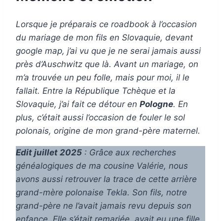
Lorsque je préparais ce roadbook à l’occasion
du mariage de mon fils en Slovaquie, devant
google map, j’ai vu que je ne serai jamais aussi
près d’Auschwitz que là. Avant un mariage, on
m’a trouvée un peu folle, mais pour moi, il le
fallait. Entre la République Tchèque et la
Slovaquie, j’ai fait ce détour en
Pologne
. En
plus, c’était aussi l’occasion de fouler le sol
polonais, origine de mon grand-père maternel.
Edit juillet 2025
: Grâce aux recherches
généalogiques de ma cousine Valérie, nous
avons aussi retrouver la trace de cette arrière
grand-mère polonaise Tekla. Son fils, notre
grand-père ne l’avait jamais revu depuis son
enfance. Elle s’était remariée, avait eu une fille