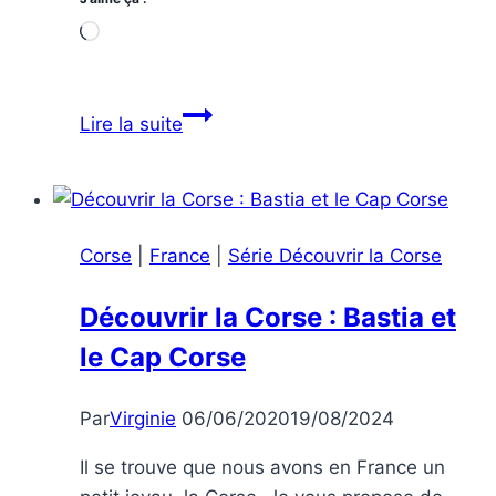
Chargement…
Visiter
Lire la suite
Madrid
lors
d’un
week-
Corse
|
France
|
Série Découvrir la Corse
end,
que
Découvrir la Corse : Bastia et
faire
le Cap Corse
et
que
voir
Par
Virginie
06/06/2020
19/08/2024
?
Il se trouve que nous avons en France un