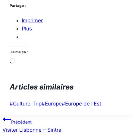
Partage :
Imprimer
Plus
J’aime ça :
Chargement…
Articles similaires
Étiquettes
#
Culture-Trip
#
Europe
#
Europe de l'Est
de
Navigation
la
Précédent
publication :
Visiter Lisbonne – Sintra
de