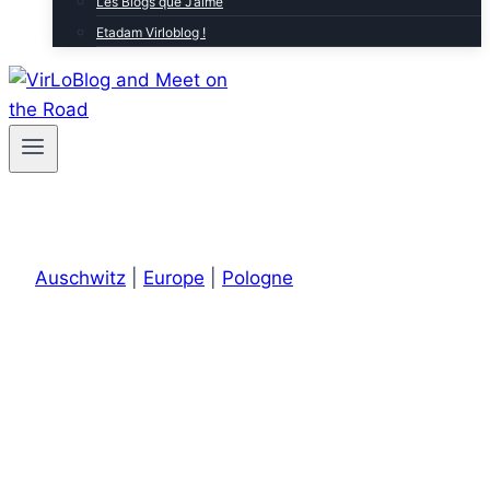
Les Blogs que J’aime
Etadam Virloblog !
Auschwitz
|
Europe
|
Pologne