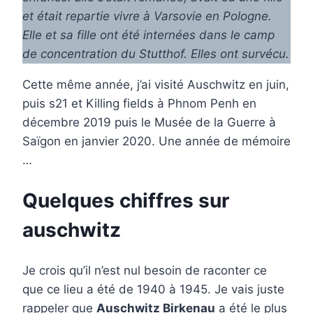
et était repartie vivre à Varsovie en Pologne.
Elle et sa fille ont été internées dans le camp
de concentration du Stutthof. Elles ont survécu.
Cette même année, j’ai visité Auschwitz en juin,
puis s21 et Killing fields à Phnom Penh en
décembre 2019 puis le Musée de la Guerre à
Saïgon en janvier 2020. Une année de mémoire
…
Quelques chiffres sur
auschwitz
Je crois qu’il n’est nul besoin de raconter ce
que ce lieu a été de 1940 à 1945. Je vais juste
rappeler que
Auschwitz Birkenau
a été le plus