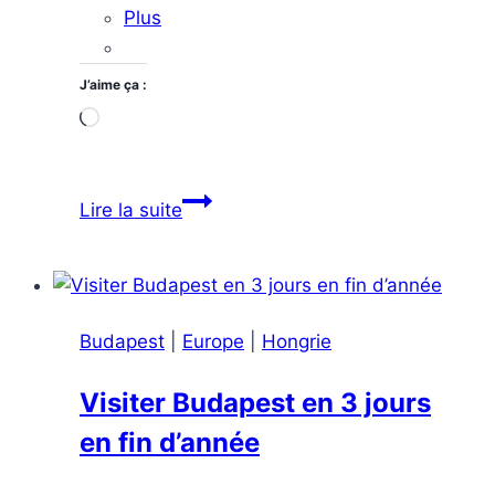
Plus
J’aime ça :
Chargement…
Visiter
Lire la suite
Zagreb
en
1
jour
Budapest
|
Europe
|
Hongrie
Visiter Budapest en 3 jours
en fin d’année