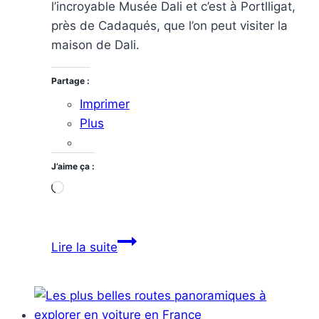
l’incroyable Musée Dali et c’est à Portlligat,
près de Cadaqués, que l’on peut visiter la
maison de Dali.
Partage :
Imprimer
Plus
J’aime ça :
Chargement…
Figueras,
Lire la suite
Cadaques,
sur
les
traces