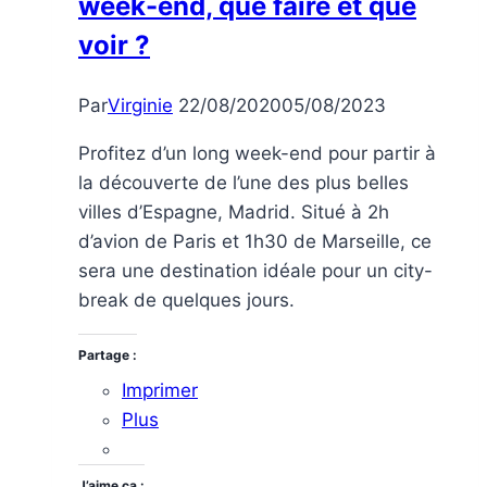
week-end, que faire et que
France
voir ?
Par
Virginie
22/08/2020
05/08/2023
Profitez d’un long week-end pour partir à
la découverte de l’une des plus belles
villes d’Espagne, Madrid. Situé à 2h
d’avion de Paris et 1h30 de Marseille, ce
sera une destination idéale pour un city-
break de quelques jours.
Partage :
Imprimer
Plus
J’aime ça :