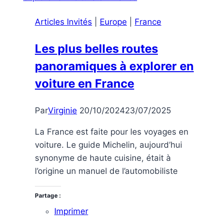
de
Articles Invités
|
Europe
|
France
Salvador
Dali
Les plus belles routes
panoramiques à explorer en
voiture en France
Par
Virginie
20/10/2024
23/07/2025
La France est faite pour les voyages en
voiture. Le guide Michelin, aujourd’hui
synonyme de haute cuisine, était à
l’origine un manuel de l’automobiliste
Partage :
Imprimer