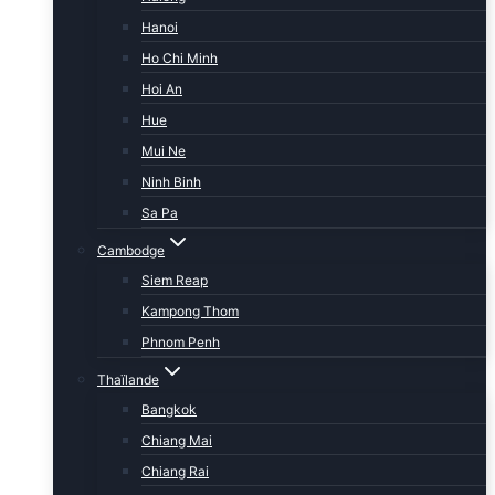
Hanoi
Ho Chi Minh
Hoi An
Hue
Mui Ne
Ninh Binh
Sa Pa
Cambodge
Siem Reap
Kampong Thom
Phnom Penh
Thaïlande
Bangkok
Chiang Mai
Chiang Rai