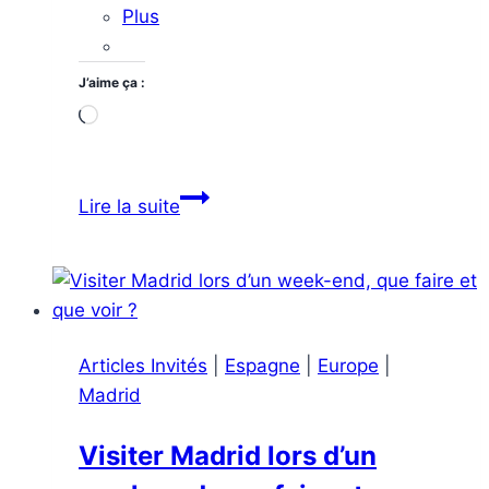
Plus
J’aime ça :
Chargement…
Les
Lire la suite
plus
belles
routes
panoramiques
à
Articles Invités
|
Espagne
|
Europe
|
explorer
Madrid
en
voiture
Visiter Madrid lors d’un
en