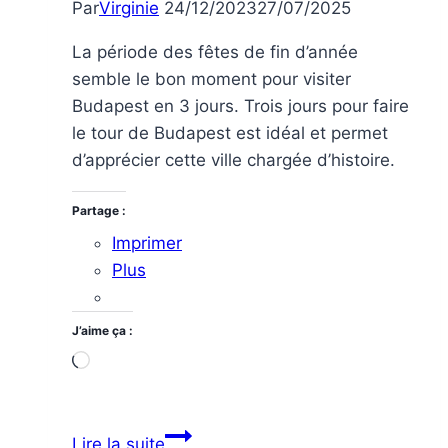
Par
Virginie
24/12/2023
27/07/2025
La période des fêtes de fin d’année
semble le bon moment pour visiter
Budapest en 3 jours. Trois jours pour faire
le tour de Budapest est idéal et permet
d’apprécier cette ville chargée d’histoire.
Partage :
Imprimer
Plus
J’aime ça :
Chargement…
Visiter
Lire la suite