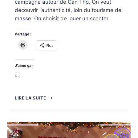
campagne autour de Can Tho. On veut
découvrir l’authenticité, loin du tourisme de
masse. On choisit de louer un scooter
Partage :
Plus
J’aime ça :
Chargement…
LA
LIRE LA SUITE
CAMPAGNE
AUTOUR
DE
CAN
THO
EN