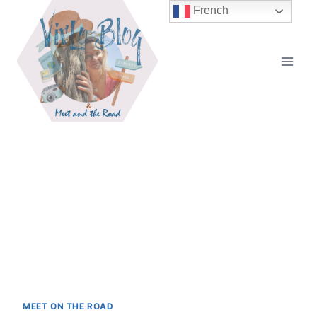
Aller
French
au
contenu
MEET ON THE ROAD