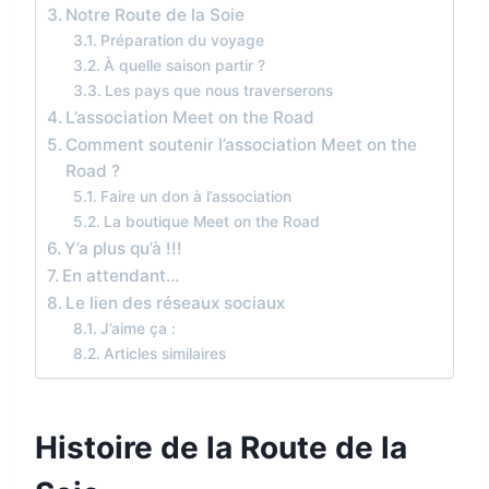
Notre Route de la Soie
Préparation du voyage
À quelle saison partir ?
Les pays que nous traverserons
L’association Meet on the Road
Comment soutenir l’association Meet on the
Road ?
Faire un don à l’association
La boutique Meet on the Road
Y’a plus qu’à !!!
En attendant…
Le lien des réseaux sociaux
J’aime ça :
Articles similaires
Histoire de la Route de la