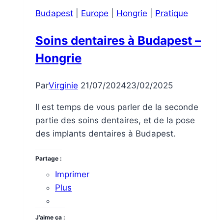
lors
Budapest
|
Europe
|
Hongrie
|
Pratique
de
vacances
Soins dentaires à Budapest –
en
Hongrie
Coree
du
Sud
Par
Virginie
21/07/2024
23/02/2025
Il est temps de vous parler de la seconde
partie des soins dentaires, et de la pose
des implants dentaires à Budapest.
Partage :
Imprimer
Plus
J’aime ça :