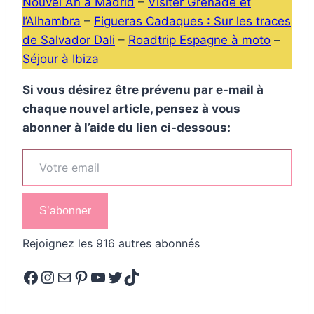
Nouvel An à Madrid
–
Visiter Grenade et
l’Alhambra
–
Figueras Cadaques : Sur les traces
de Salvador Dali
–
Roadtrip Espagne à moto
–
Séjour à Ibiza
Si vous désirez être prévenu par e-mail à
chaque nouvel article, pensez à vous
abonner à l’aide du lien ci-dessous:
Votre email
S’abonner
Rejoignez les 916 autres abonnés
Facebook
Instagram
E-mail
Pinterest
YouTube
Twitter
TikTok