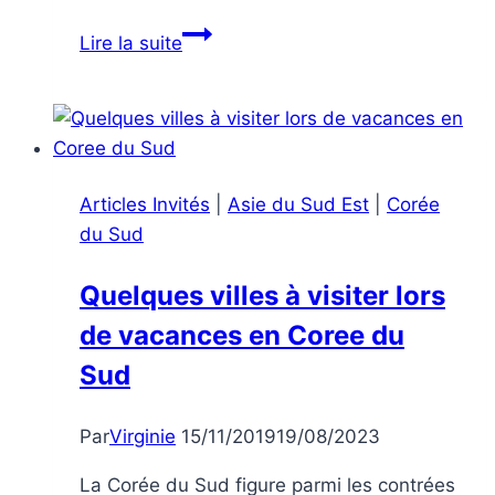
Road-
Lire la suite
trip
moto
en
Grèce
:
Articles Invités
|
Asie du Sud Est
|
Corée
notre
du Sud
itinéraire
et
Quelques villes à visiter lors
nos
de vacances en Coree du
conseils
Sud
Par
Virginie
15/11/2019
19/08/2023
La Corée du Sud figure parmi les contrées