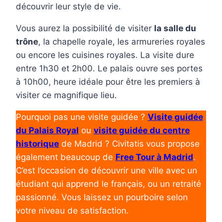
découvrir leur style de vie.
Vous aurez la possibilité de visiter
la salle du
trône
, la chapelle royale, les armureries royales
ou encore les cuisines royales. La visite dure
entre 1h30 et 2h00. Le palais ouvre ses portes
à 10h00, heure idéale pour être les premiers à
visiter ce magnifique lieu.
Pourquoi pas une visite guidée ?
Visite guidée
du Palais Royal
ou
v
isite guidée du centre
historique
de Madrid ? Civitatis vous propose
également beaucoup de
Free Tour à Madrid
.
C’est l’occasion de découvrir une ville avec un
étudiant qui apprend le français, ou un retraité
passionné. Vous laissez un pourboire selon
votre niveau de satisfaction.