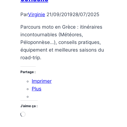
Ibiza
côté
Par
Virginie
21/09/2019
28/07/2025
nature
Parcours moto en Grèce : itinéraires
incontournables (Météores,
Péloponnèse…), conseils pratiques,
équipement et meilleures saisons du
road‑trip.
Partage :
Imprimer
Plus
J’aime ça :
Chargement…