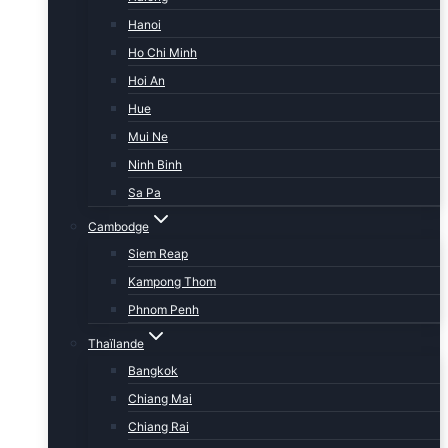
Hanoi
Ho Chi Minh
Hoi An
Hue
Mui Ne
Ninh Binh
Sa Pa
Cambodge
Siem Reap
Kampong Thom
Phnom Penh
Thaïlande
Bangkok
Chiang Mai
Chiang Rai