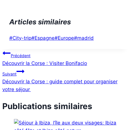
Articles similaires
Étiquettes
#
City-trip
#
Espagne
#
Europe
#
madrid
de
Navigation
la
Précédent
publication :
Découvrir la Corse : Visiter Bonifacio
de
Suivant
l’article
Découvrir la Corse : guide complet pour organiser
votre séjour
Publications similaires