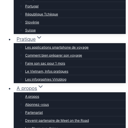
Portugal
République Tchèque
Slovénie
Suisse
Pratique
Les applications smartphone de voyage
Comment bien préparer son voyage
Faire son sac pour 1 mois
Le Vietnam, Infos pratiques
Les infographies Virloblog
A propos
A propos
Abonnez-vous
Partenariat
Devenir partenaire de Meet on the Road