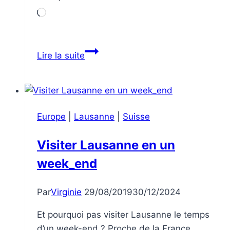
Chargement…
Soins
Lire la suite
dentaires
à
Budapest
–
Europe
|
Lausanne
|
Suisse
Hongrie
Visiter Lausanne en un
week_end
Par
Virginie
29/08/2019
30/12/2024
Et pourquoi pas visiter Lausanne le temps
d’un week-end ? Proche de la France,