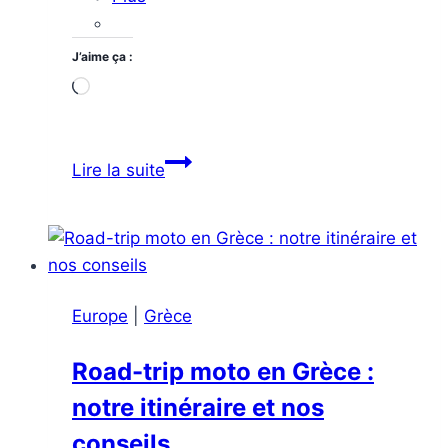
J’aime ça :
Chargement…
Séjour
Lire la suite
à
Ibiza,
l’île
aux
deux
Europe
|
Grèce
visages:
Ibiza
Road-trip moto en Grèce :
côté
notre itinéraire et nos
fête
et
conseils