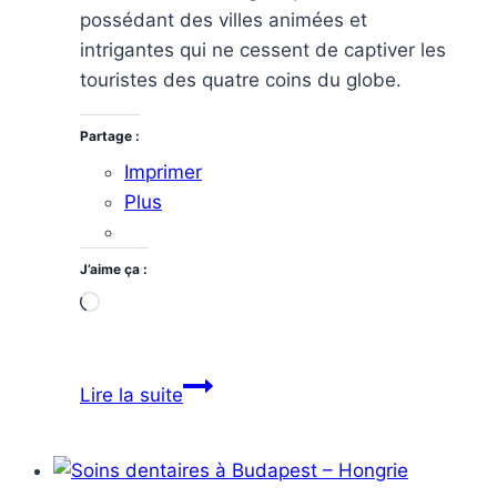
possédant des villes animées et
intrigantes qui ne cessent de captiver les
touristes des quatre coins du globe.
Partage :
Imprimer
Plus
J’aime ça :
Chargement…
Quelques
Lire la suite
villes
à
visiter