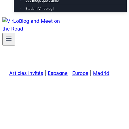
Les Blogs que J’aime
Etadam Virloblog !
Articles Invités
|
Espagne
|
Europe
|
Madrid