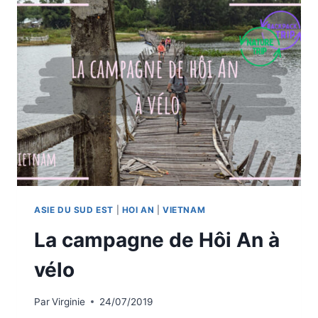
ASIE DU SUD EST
|
HOI AN
|
VIETNAM
La campagne de Hôi An à
vélo
Par
Virginie
24/07/2019