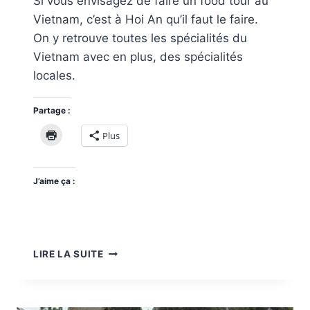
Si vous envisagez de faire un food tour au
Vietnam, c’est à Hoi An qu’il faut le faire.
On y retrouve toutes les spécialités du
Vietnam avec en plus, des spécialités
locales.
Partage :
Plus
J’aime ça :
FOOD
LIRE LA SUITE
TOUR
À
HÔI
AN