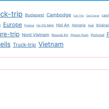
ck-trip
Cambodge
Budapest
capi
Can Tho
Cap Corse
Europe
Hoi An
e
Hongrie
Itinérai
France
Ho Chi Minh
Hué
re-trip
Nord Vietnam
Nouvel An
Portugal
Phnom Penh
eils
Vietnam
Truck-trip