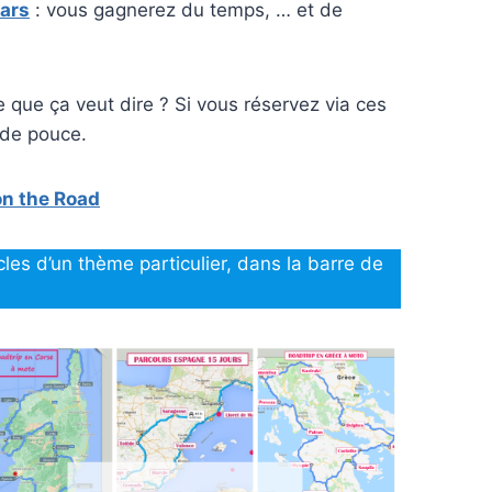
ars
: vous gagnerez du temps, … et de
 que ça veut dire ? Si vous réservez via ces
 de pouce.
n the Road
cles d’un thème particulier, dans la barre de