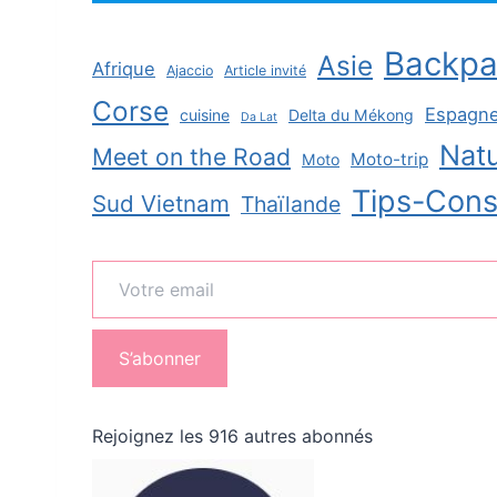
Backpa
Asie
Afrique
Ajaccio
Article invité
Corse
Espagn
cuisine
Delta du Mékong
Da Lat
Natu
Meet on the Road
Moto-trip
Moto
Tips-Cons
Sud Vietnam
Thaïlande
Votre email
S’abonner
Rejoignez les 916 autres abonnés