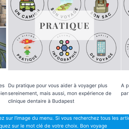
les
Du pratique pour vous aider à voyager plus
A p
bien
sereinement, mais aussi, mon expérience de
par
clinique dentaire à Budapest
ez sur l’image du menu. Si vous recherchez tous les arti
iquez sur le mot clé de votre choix. Bon voyage