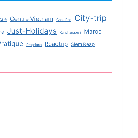
City-trip
Centre Vietnam
tale
Chau Doc
Just-Holidays
Maroc
re
Kanchanaburi
Pratique
Roadtrip
Siem Reap
Propriano