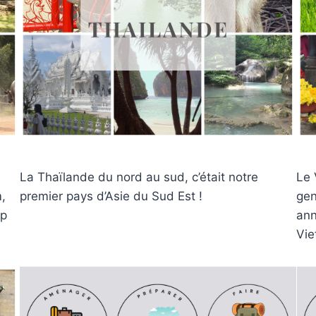
La Thaïlande du nord au sud, c’était notre
Le 
,
premier pays d’Asie du Sud Est !
gen
ap
ann
Vi