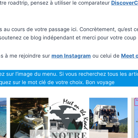
tre roadtrip, pensez à utiliser le comparateur
DiscoverC
s au cours de votre passage ici. Concrètement, qu’est ce
outenez ce blog indépendant et merci pour votre coup
as à me rejoindre sur
mon Instagram
ou celui de
Meet o
ez sur l’image du menu. Si vous recherchez tous les arti
iquez sur le mot clé de votre choix. Bon voyage