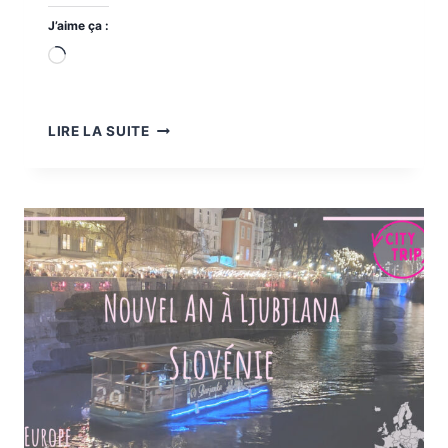
J’aime ça :
Chargement…
VISITER
LIRE LA SUITE
BUDAPEST
EN
3
JOURS
EN
FIN
D’ANNÉE