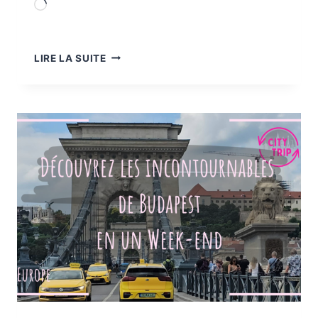
Chargement…
BUDAPEST
LIRE LA SUITE
INSOLITE
:
DÉCOUVRIR
LES
MINI
SCULPTURES
DE
KOLODKO