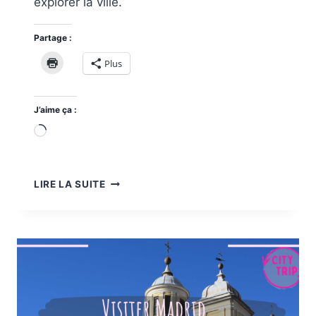
explorer la ville.
Partage :
Plus
J’aime ça :
Chargement…
QUE
LIRE LA SUITE
FAIRE
À
HO
CHI
MINH
VILLE
?
15
IDÉES