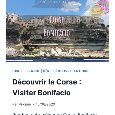
QUE
FAIRE
ET
QUE
VOIR
?
CORSE
|
FRANCE
|
SÉRIE DÉCOUVRIR LA CORSE
Découvrir la Corse :
Visiter Bonifacio
Par
Virginie
15/08/2020
Pendant votre séjour en Corse, Bonifacio