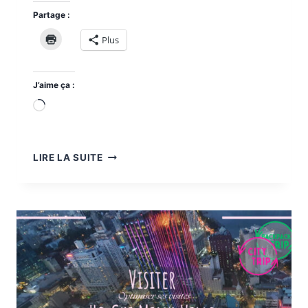
Partage :
Plus
J’aime ça :
Chargement…
FIN
LIRE LA SUITE
D’ANNÉE
ET
NOUVEL
AN
À
LJUBLJANA