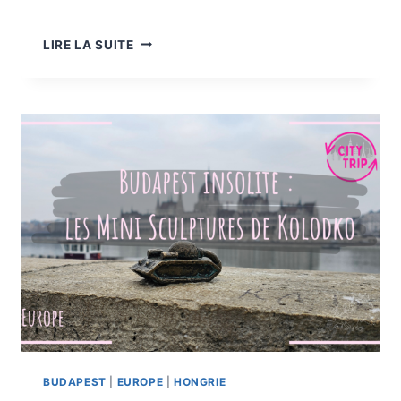
OÙ
LIRE LA SUITE
ET
QUE
MANGER
À
BUDAPEST
BUDAPEST
|
EUROPE
|
HONGRIE