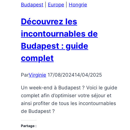
Budapest
|
Europe
|
Hongrie
Sculptures
de
Découvrez les
Kolodko
incontournables de
Budapest : guide
complet
Par
Virginie
17/08/2024
14/04/2025
Un week-end à Budapest ? Voici le guide
complet afin d’optimiser votre séjour et
ainsi profiter de tous les incontournables
de Budapest ?
Partage :