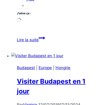
J’aime ça :
Chargement…
Visiter
Lire la suite
Budapest
en
3
jours
Budapest
|
Europe
|
Hongrie
en
fin
Visiter Budapest en 1
d’année
jour
Par
Virginie
12/07/2019
17/11/2024