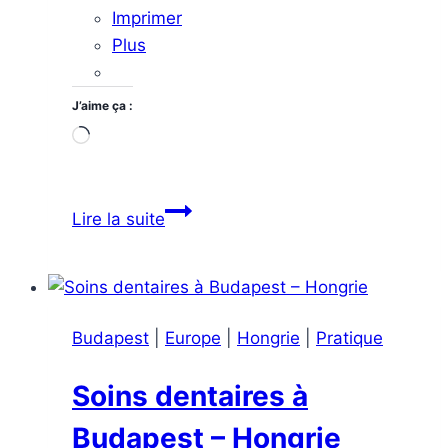
Imprimer
Plus
J’aime ça :
Chargement…
Découvrez
Lire la suite
les
incontournables
de
Budapest
Budapest
|
Europe
|
Hongrie
|
Pratique
:
guide
Soins dentaires à
complet
Budapest – Hongrie