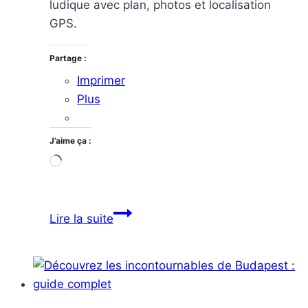
ludique avec plan, photos et localisation
GPS.
Partage :
Imprimer
Plus
J’aime ça :
Chargement…
Budapest
Lire la suite
insolite
:
Découvrir
les
Mini