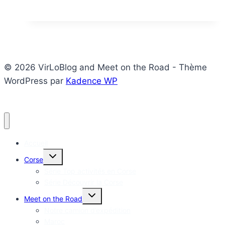
Budapest
en
1
jour
© 2026 VirLoBlog and Meet on the Road - Thème
WordPress par
Kadence WP
Accueil
Ouvrir/fermer
Corse
le
menu
Série Top activités en Corse
enfant
Série Découvrir la Corse
Ouvrir/fermer
Meet on the Road
le
menu
Notre camion d’expédition
enfant
Maroc