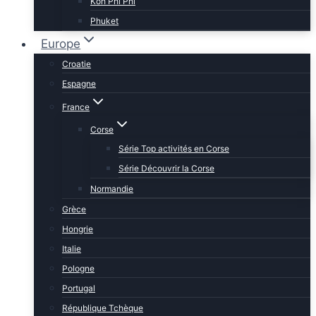
Koh Phi Phi
Phuket
Europe
Croatie
Espagne
France
Corse
Série Top activités en Corse
Série Découvrir la Corse
Normandie
Grèce
Hongrie
Italie
Pologne
Portugal
République Tchèque