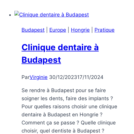
à
Budapest
–
Budapest
|
Europe
|
Hongrie
|
Pratique
Hongrie
Clinique dentaire à
Budapest
Par
Virginie
30/12/2023
17/11/2024
Se rendre à Budapest pour se faire
soigner les dents, faire des implants ?
Pour quelles raisons choisir une clinique
dentaire à Budapest en Hongrie ?
Comment ça se passe ? Quelle clinique
choisir, quel dentiste à Budapest ?