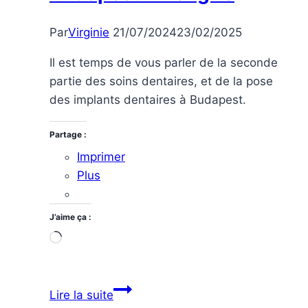
Par
Virginie
21/07/2024
23/02/2025
Il est temps de vous parler de la seconde
partie des soins dentaires, et de la pose
des implants dentaires à Budapest.
Partage :
Imprimer
Plus
J’aime ça :
Chargement…
Soins
Lire la suite
dentaires