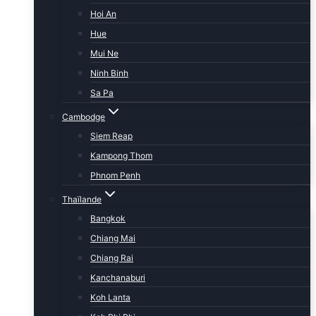
Hoi An
Hue
Mui Ne
Ninh Binh
Sa Pa
Cambodge
Siem Reap
Kampong Thom
Phnom Penh
Thaïlande
Bangkok
Chiang Mai
Chiang Rai
Kanchanaburi
Koh Lanta