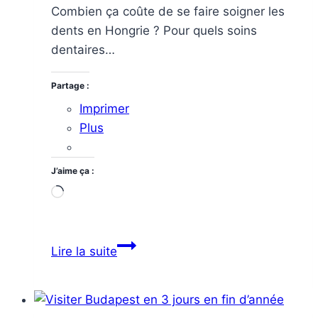
Combien ça coûte de se faire soigner les
dents en Hongrie ? Pour quels soins
dentaires…
Partage :
Imprimer
Plus
J’aime ça :
Chargement…
Clinique
Lire la suite
dentaire
à
Budapest