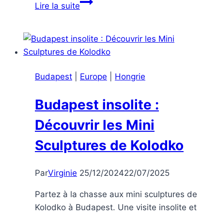
Où
Lire la suite
et
que
manger
à
Budapest
Budapest
|
Europe
|
Hongrie
Budapest insolite :
Découvrir les Mini
Sculptures de Kolodko
Par
Virginie
25/12/2024
22/07/2025
Partez à la chasse aux mini sculptures de
Kolodko à Budapest. Une visite insolite et