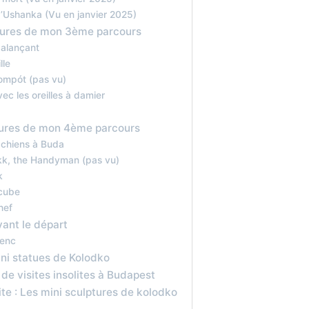
d’Ushanka (Vu en janvier 2025)
tures de mon 3ème parcours
balançant
lle
ompót (pas vu)
ec les oreilles à damier
tures de mon 4ème parcours
x chiens à Buda
kk, the Handyman (pas vu)
k
 cube
hef
vant le départ
renc
ini statues de Kolodko
 de visites insolites à Budapest
ite : Les mini sculptures de kolodko