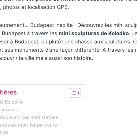
, photos et localisation GPS.
autrement… Budapest insolite : Découvrez les mini scul
z Budapest à travers les
mini sculptures de Kolodko
. J
ésor à Budapest, ou plutôt une chasse aux sculptures. 
e et ses monuments d’une façon différente. A travers les 
ouvrir la ville mais aussi son histoire.
tières
ilo KolodKo
parcours
écouvert ces mini statues
tures de mon 1er parcours
enes