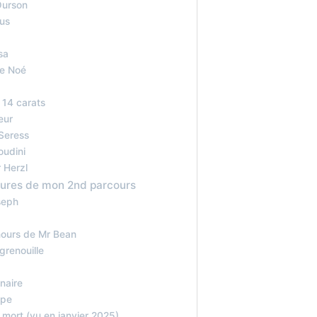
Ourson
us
sa
de Noé
 14 carats
eur
Seress
oudini
 Herzl
tures de mon 2nd parcours
seph
nours de Mr Bean
 grenouille
naire
ope
l mort (vu en janvier 2025)