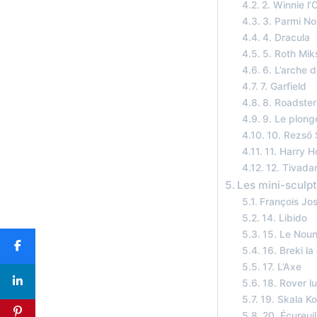
2. Winnie l’
3. Parmi No
4. Dracula
5. Roth Mik
6. L’arche 
7. Garfield
8. Roadster
9. Le plong
10. Rezső 
11. Harry H
12. Tivadar
Les mini-sculp
François Jo
14. Libido
15. Le Nou
16. Breki la
17. L’Axe
18. Rover lu
19. Skala K
20. Écureui