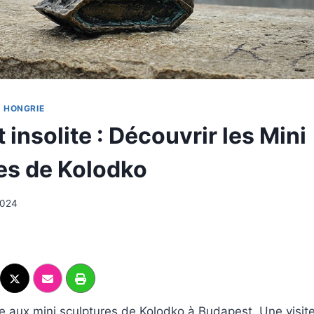
|
HONGRIE
insolite : Découvrir les Mini
es de Kolodko
2024
e aux mini sculptures de Kolodko à Budapest. Une visite 