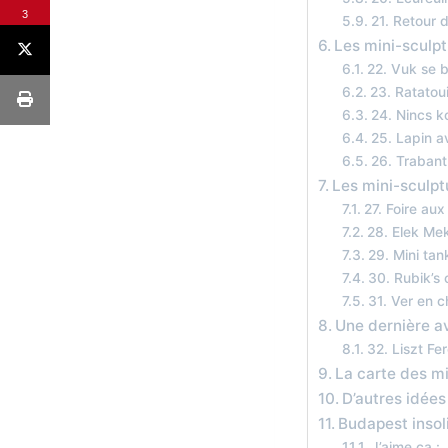
3
21. Retour 
Les mini-sculp
22. Vuk se 
23. Ratatoui
24. Nincs k
25. Lapin av
26. Trabant
Les mini-sculp
27. Foire au
28. Elek Me
29. Mini tan
30. Rubik’s
31. Ver en c
Une dernière a
32. Liszt Fe
La carte des m
D’autres idées
Budapest insol
J’aime ça :