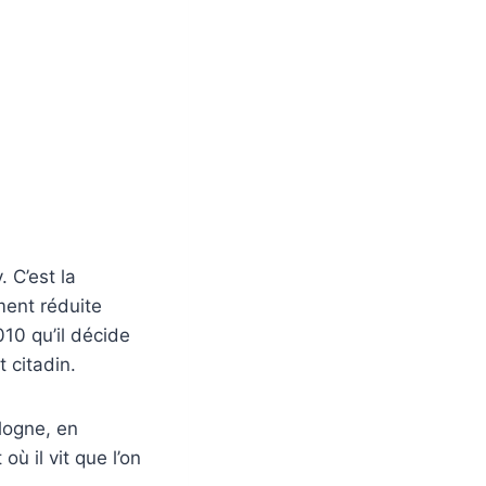
 C’est la
ment réduite
010 qu’il décide
t citadin.
logne, en
 il vit que l’on