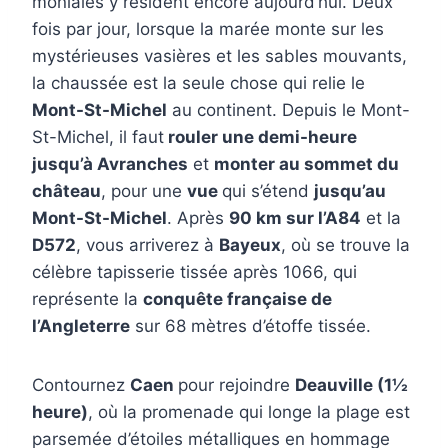
moniales y résident encore aujourd’hui. Deux
fois par jour, lorsque la marée monte sur les
mystérieuses vasières et les sables mouvants,
la chaussée est la seule chose qui relie le
Mont-St-Michel
au continent. Depuis le Mont-
St-Michel, il faut
rouler une demi-heure
jusqu’à Avranches
et
monter au sommet du
château
, pour une
vue
qui s’étend
jusqu’au
Mont-St-Michel
. Après
90 km sur l’A84
et la
D572
, vous arriverez à
Bayeux
, où se trouve la
célèbre tapisserie tissée après 1066, qui
représente la
conquête française de
l’Angleterre
sur 68 mètres d’étoffe tissée.
Contournez
Caen
pour rejoindre
Deauville (1½
heure)
, où la promenade qui longe la plage est
parsemée d’étoiles métalliques en hommage