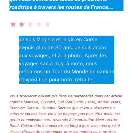
roadtrips à travers les routes de France….
Note : 2 sur 5.
Je suis Virginie et je vis en Corse
depuis plus de 30 ans. Je suis accro
aux voyages, et à la photo. Après les
voyages sac à dos, à moto, nous
préparons un Tour du Monde en camion
d’expédition pour notre retraite …
Vous trouverez d’éventuels liens de partenariat dans cet article
comme Manawa, Civitatis, GetYourGuide, I-Visa, Action Visas,
Discover Cars ou Chapka. Sachez que si vous réservez ou
achetez via ces liens vous ne payerez pas plus cher mais une
petite commission sera reversée à l’association Meet on the
Road
.
Cela m’aide à conserver ce blog à jour, avec une qualité
et une vitesse de chargement pour les nombreuses photos.