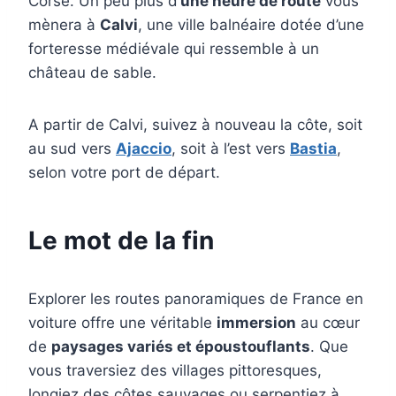
Corse. Un peu plus d’
une heure de route
vous
mènera à
Calvi
, une ville balnéaire dotée d’une
forteresse médiévale qui ressemble à un
château de sable.
A partir de Calvi, suivez à nouveau la côte, soit
au sud vers
Ajaccio
, soit à l’est vers
Bastia
,
selon votre port de départ.
Le mot de la fin
Explorer les routes panoramiques de France en
voiture offre une véritable
immersion
au cœur
de
paysages variés et époustouflants
. Que
vous traversiez des villages pittoresques,
longiez des côtes sauvages ou serpentiez à