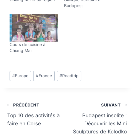
t
Budapest
…
Cours de cuisine à
Chiang Mai
Étiquettes
#
Europe
#
France
#
Roadtrip
de
la
publication :
Navigation
PRÉCÉDENT
SUIVANT
Top 10 des activités à
Budapest insolite :
de
faire en Corse
Découvrir les Mini
l’article
Sculptures de Kolodko