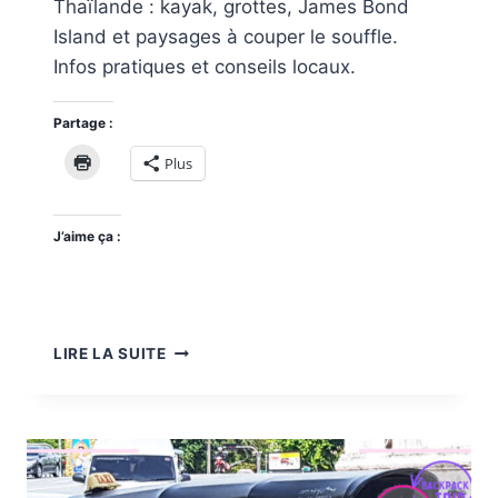
Thaïlande : kayak, grottes, James Bond
Island et paysages à couper le souffle.
Infos pratiques et conseils locaux.
Partage :
Plus
J’aime ça :
LA
LIRE LA SUITE
BAIE
DE
PHANG
NGA
OU
ÎLE