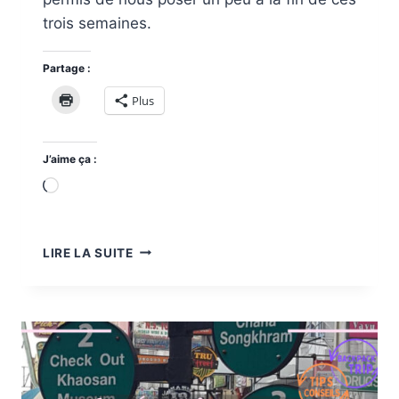
trois semaines.
Partage :
Plus
J’aime ça :
Chargement…
2
LIRE LA SUITE
JOURS
À
KOH
PHI
PHI