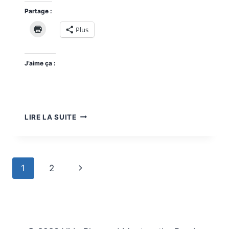
Partage :
Plus
J’aime ça :
KANCHANABURI
LIRE LA SUITE
ET
LE
PONT
DE
Navigation
Page
1
2
LA
RIVIÈRE
de
suivante
KWAÏ
page