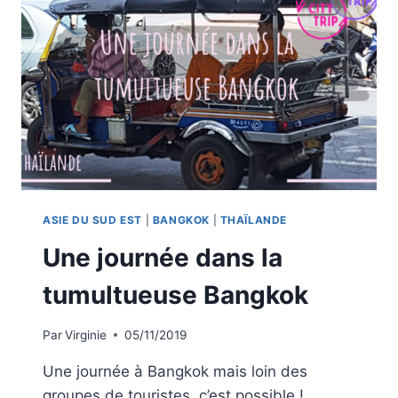
DE
JAMES
BOND
ASIE DU SUD EST
|
BANGKOK
|
THAÏLANDE
Une journée dans la
tumultueuse Bangkok
Par
Virginie
05/11/2019
Une journée à Bangkok mais loin des
groupes de touristes, c’est possible !