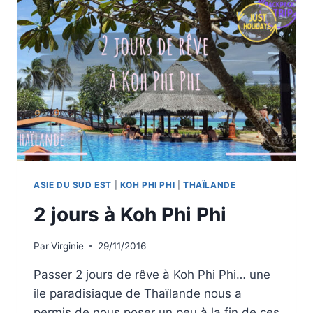
ASIE DU SUD EST
|
KOH PHI PHI
|
THAÏLANDE
2 jours à Koh Phi Phi
Par
Virginie
29/11/2016
Passer 2 jours de rêve à Koh Phi Phi… une
ile paradisiaque de Thaïlande nous a
permis de nous poser un peu à la fin de ces