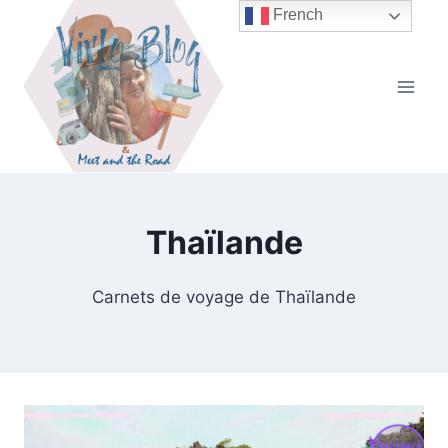
Aller
French
au
contenu
Thaïlande
Carnets de voyage de Thaïlande