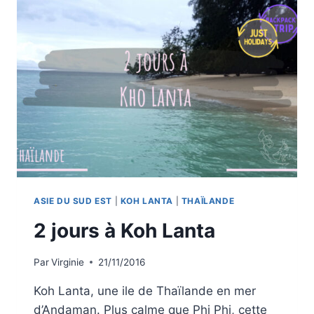
THAÏLANDE
:
TEMPLES,
PLAGES
ET
AVENTURES
À
DEUX
ASIE DU SUD EST
|
KOH LANTA
|
THAÏLANDE
2 jours à Koh Lanta
Par
Virginie
21/11/2016
Koh Lanta, une ile de Thaïlande en mer
d’Andaman. Plus calme que Phi Phi, cette