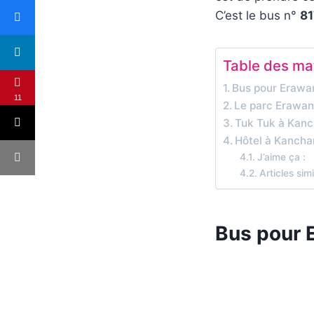
C’est le bus n°
8
Table des ma
Bus pour Erawa
11
Le parc Erawa
Tuk Tuk à Kanc
Hôtel à Kancha
J’aime ça :
Articles simi
Bus pour 