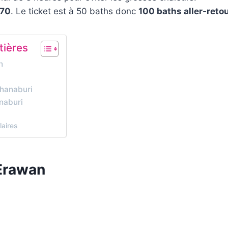
170
. Le ticket est à 50 baths donc
100 baths aller-reto
tières
n
n
hanaburi
naburi
laires
Erawan