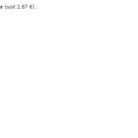
ur
(soit 2.87 €) .