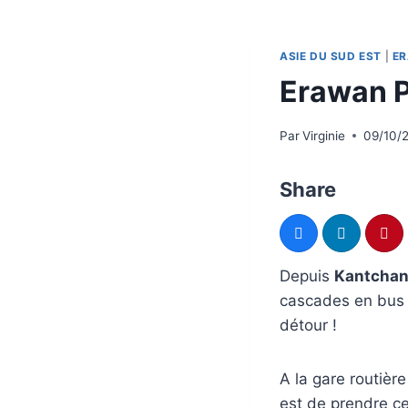
ASIE DU SUD EST
|
E
Erawan P
Par
Virginie
09/10/
Share
Depuis
Kantchan
cascades en bus 
détour !
A la gare routièr
est de prendre ce