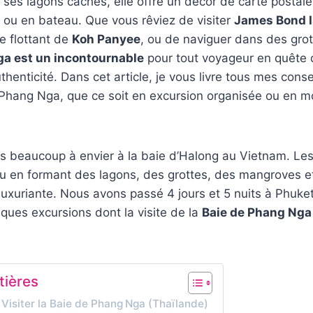
t ses lagons cachés, elle offre un décor de carte postale
 ou en bateau. Que vous rêviez de visiter
James Bond I
ge flottant de
Koh Panyee
, ou de naviguer dans des gro
ga est un incontournable
pour tout voyageur en quête 
thenticité. Dans cet article, je vous livre tous mes conse
e Phang Nga, que ce soit en excursion organisée ou en 
 beaucoup à envier à la baie d’Halong au Vietnam. Les 
au en formant des lagons, des grottes, des mangroves e
luxuriante. Nous avons passé 4 jours et 5 nuits à Phuket
lques excursions dont la visite de la
Baie de Phang Nga
tières
 Visiter la Baie de Phang Nga (Thaïlande)