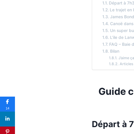
Départ à 7h
Le trajet en
James Bond
Canoë dans 
Un super buf
L’ile de Lan
FAQ – Baie 
Bilan
J’aime ça
Articles
Guide c
14
Départ à 