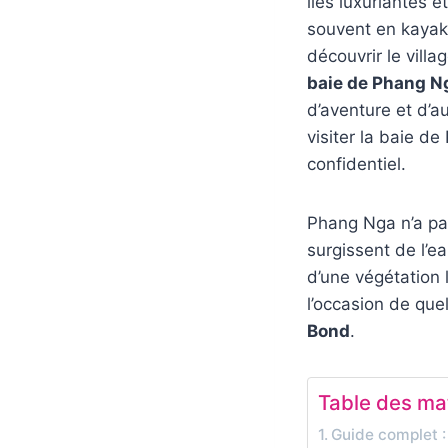
îles luxuriantes e
souvent en kayak
découvrir le villa
baie de Phang N
d’aventure et d’au
visiter la baie d
confidentiel.
Phang Nga n’a pas
surgissent de l’e
d’une végétation 
l’occasion de que
Bond
.
Table des ma
Guide complet :