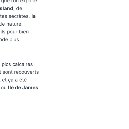
 que l’on explore
sland
, de
ttes secrètes,
la
de nature,
ils pour bien
mode plus
pics calcaires
t sont recouverts
 et ça a été
ou
Ile de James