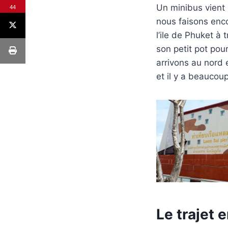
Un minibus vient 
44
nous faisons enco
l’ile de Phuket à
son petit pot pou
arrivons au nord 
et il y a beauco
Le trajet 