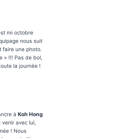
est mi octobre
quipage nous suit
t faire une photo.
 » !!! Pas de bol,
toute la journée !
’ancre à
Koh Hong
venir avec lui,
urnée ! Nous