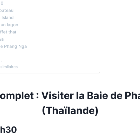
30
 bateau
 Island
un lagon
fet thaï
wa
de Phang Nga
 :
 similaires
omplet : Visiter la Baie de P
(Thaïlande)
7h30