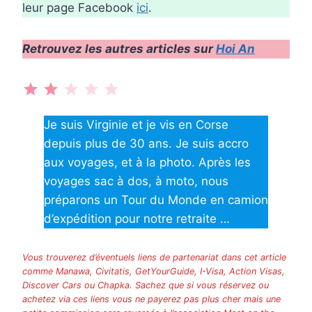
leur page Facebook
ici
.
Retrouvez les autres articles sur
Hoi An
⭐
⭐
Note : 2 sur 5.
Je suis Virginie et je vis en Corse
depuis plus de 30 ans. Je suis accro
aux voyages, et à la photo. Après les
voyages sac à dos, à moto, nous
préparons un Tour du Monde en camion
d’expédition pour notre retraite …
Vous trouverez d’éventuels liens de partenariat dans cet article
comme Manawa, Civitatis, GetYourGuide, I-Visa, Action Visas,
Discover Cars ou Chapka. Sachez que si vous réservez ou
achetez via ces liens vous ne payerez pas plus cher mais une