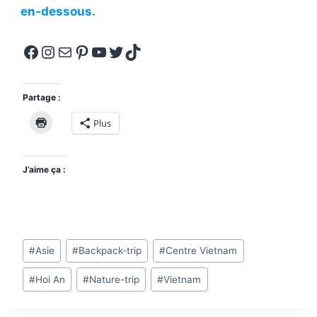
en-dessous.
Facebook
Instagram
E-mail
Pinterest
YouTube
Twitter
TikTok
Partage :
Plus
J’aime ça :
Étiquettes
#
Asie
#
Backpack-trip
#
Centre Vietnam
de
#
Hoi An
#
Nature-trip
#
Vietnam
la
publication :