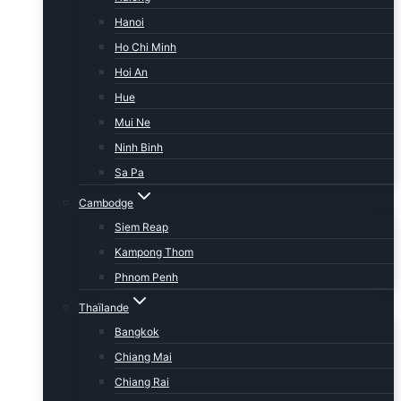
Hanoi
Ho Chi Minh
Hoi An
Hue
Mui Ne
Ninh Binh
Sa Pa
Cambodge
Siem Reap
Kampong Thom
Phnom Penh
Thaïlande
Bangkok
Chiang Mai
Chiang Rai