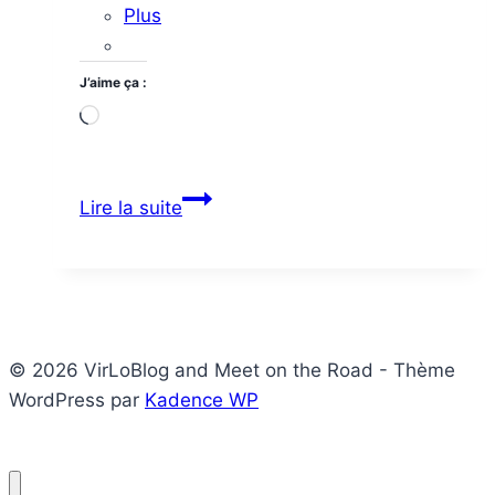
Plus
J’aime ça :
Chargement…
Autour
Lire la suite
de
Da
Lat
en
easy
© 2026 VirLoBlog and Meet on the Road - Thème
rider
WordPress par
Kadence WP