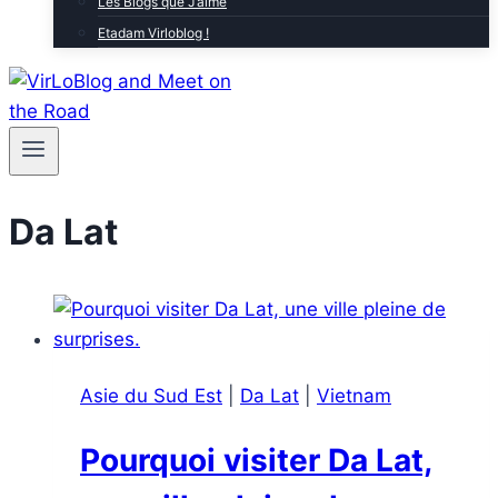
Les Blogs que J’aime
Etadam Virloblog !
Da Lat
Asie du Sud Est
|
Da Lat
|
Vietnam
Pourquoi visiter Da Lat,