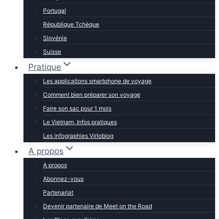
Portugal
République Tchèque
Slovénie
Suisse
Pratique
Les applications smartphone de voyage
Comment bien préparer son voyage
Faire son sac pour 1 mois
Le Vietnam, Infos pratiques
Les infographies Virloblog
A propos
A propos
Abonnez-vous
Partenariat
Devenir partenaire de Meet on the Road