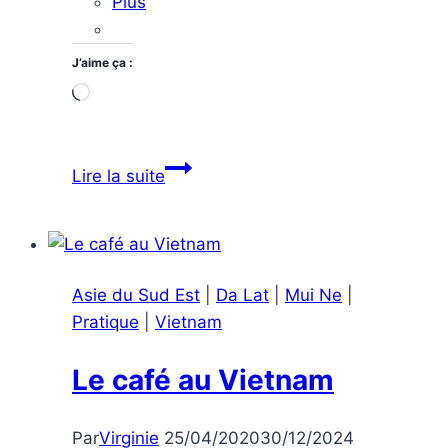
Plus
J’aime ça :
Chargement…
Pourquoi
Lire la suite
visiter
Da
Lat,
une
Asie du Sud Est
|
Da Lat
|
Mui Ne
|
ville
Pratique
|
Vietnam
pleine
de
Le café au Vietnam
surprises.
Par
Virginie
25/04/2020
30/12/2024