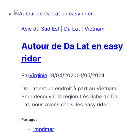
au
Vietnam
Asie du Sud Est
|
Da Lat
|
Vietnam
Autour de Da Lat en easy
rider
Par
Virginie
18/04/2020
01/05/2024
Da Lat est un endroit à part au Vietnam.
Pour découvrir la région très riche de Da
Lat, nous avons choisi les easy rider.
Partage :
Imprimer