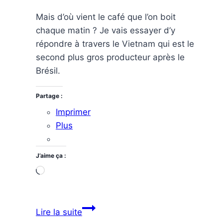
Mais d’où vient le café que l’on boit
chaque matin ? Je vais essayer d’y
répondre à travers le Vietnam qui est le
second plus gros producteur après le
Brésil.
Partage :
Imprimer
Plus
J’aime ça :
Chargement…
Le
Lire la suite
café