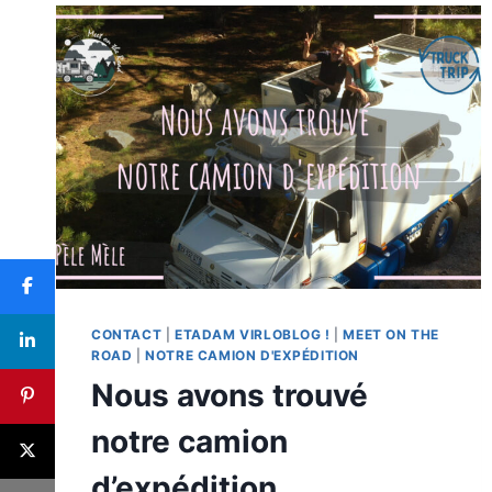
CONTACT
|
ETADAM VIRLOBLOG !
|
MEET ON THE
ROAD
|
NOTRE CAMION D'EXPÉDITION
Nous avons trouvé
notre camion
d’expédition