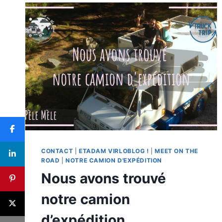
CONTACT
|
ETADAM VIRLOBLOG !
|
MEET ON THE
ROAD
|
NOTRE CAMION D'EXPÉDITION
Nous avons trouvé
notre camion
d’expédition