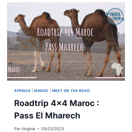
TAFRAOUTE
SIDI
ALI
À
ZAGORA
AFRIQUE
|
MAROC
|
MEET ON THE ROAD
Roadtrip 4×4 Maroc :
Pass El Mharech
Par
Virginie
05/02/2023