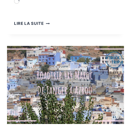
Chargement…
ROADTRIP
LIRE LA SUITE
4×4
MAROC
:
LA
PISTE
DES
CÈDRES