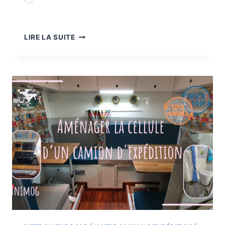
Chargement…
UNE
LIRE LA SUITE
CHUTE
DE
DROMADAIRE,
UN
ACCIDENT
EN
VOYAGE
AU
MAROC