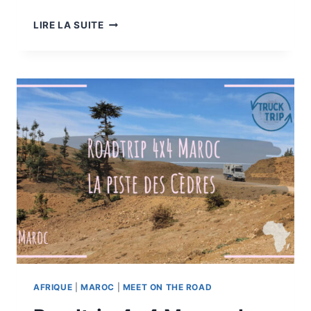
ROADTRIP
LIRE LA SUITE
4×4
MAROC
:
LE
BELKACEM
AFRIQUE
|
MAROC
|
MEET ON THE ROAD