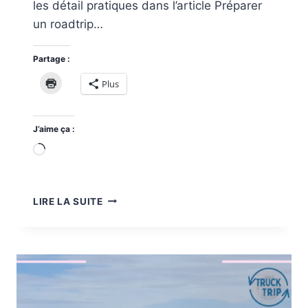
les détail pratiques dans l’article Préparer
un roadtrip…
Partage :
Plus
J’aime ça :
Chargement…
ROADTRIP
LIRE LA SUITE
4×4
15
JOURS
AU
MAROC