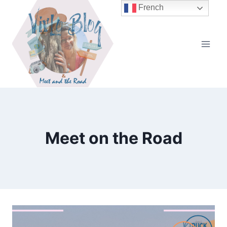
Aller
French
au
contenu
Meet on the Road