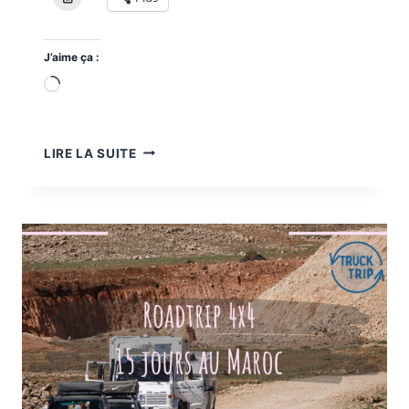
J’aime ça :
Chargement…
COMMENT
LIRE LA SUITE
AMÉNAGER
LA
CELLULE
D’UN
CAMION
D’EXPÉDITION
4×4
?
GUIDE
COMPLET