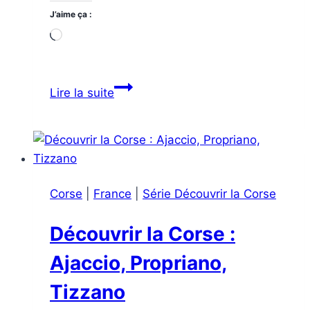
J’aime ça :
Chargement…
Top
Lire la suite
10
des
activités
à
Ajaccio
Corse
|
France
|
Série Découvrir la Corse
Découvrir la Corse :
Ajaccio, Propriano,
Tizzano