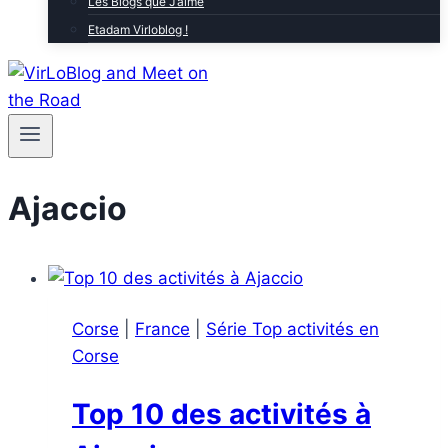
Les Blogs que J’aime
Etadam Virloblog !
Ajaccio
Corse
|
France
|
Série Top activités en
Corse
Top 10 des activités à