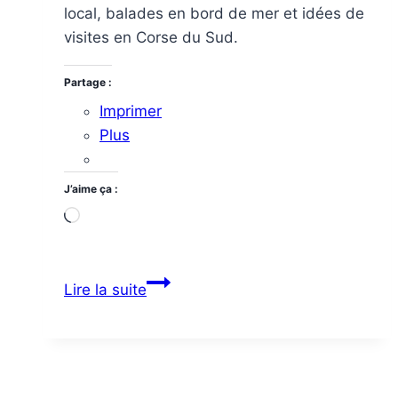
local, balades en bord de mer et idées de
visites en Corse du Sud.
Partage :
Imprimer
Plus
J’aime ça :
Chargement…
Ajaccio
Lire la suite
:
15
idées
pour