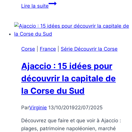
Découvrir
Lire la suite
la
Corse
:
Ajaccio,
Propriano,
Corse
|
France
|
Série Découvrir la Corse
Tizzano
Ajaccio : 15 idées pour
découvrir la capitale de
la Corse du Sud
Par
Virginie
13/10/2019
22/07/2025
Découvrez que faire et que voir à Ajaccio :
plages, patrimoine napoléonien, marché