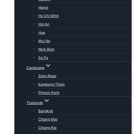
Hanoi
Ho Chi Minh
Hoi An
Hue
Mui Ne
Ninh Binh
Sa Pa
Cambodge
Siem Reap
Kampong Thom
Phnom Penh
Thaïlande
Bangkok
Chiang Mai
Chiang Rai