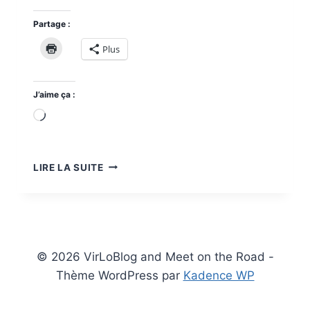
Partage :
Plus
J’aime ça :
Chargement…
HUÉ
LIRE LA SUITE
À
HÔI
AN
EN
EASY
RIDER
© 2026 VirLoBlog and Meet on the Road -
Thème WordPress par
Kadence WP