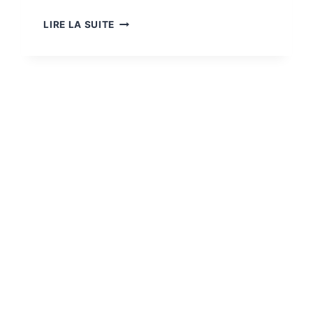
CHAU
LIRE LA SUITE
DOC
,
LA
BELLE
DÉCOUVERTE
DU
DELTA
DU
MÉKONG