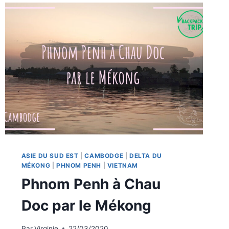
ASIE DU SUD EST
|
CAMBODGE
|
DELTA DU
MÉKONG
|
PHNOM PENH
|
VIETNAM
Phnom Penh à Chau
Doc par le Mékong
Par
Virginie
22/03/2020