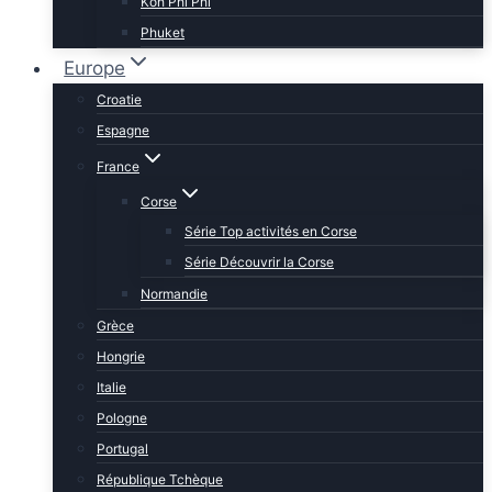
Koh Phi Phi
Phuket
Europe
Croatie
Espagne
France
Corse
Série Top activités en Corse
Série Découvrir la Corse
Normandie
Grèce
Hongrie
Italie
Pologne
Portugal
République Tchèque