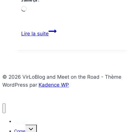
J’aime ça :
Chargement…
Manawa
Lire la suite
Promo
© 2026 VirLoBlog and Meet on the Road - Thème
WordPress par
Kadence WP
Accueil
Ouvrir/fermer
Corse
le