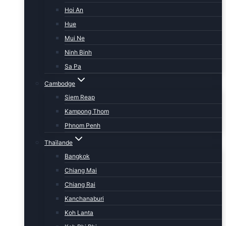
Hoi An
Hue
Mui Ne
Ninh Binh
Sa Pa
Cambodge
Siem Reap
Kampong Thom
Phnom Penh
Thaïlande
Bangkok
Chiang Mai
Chiang Rai
Kanchanaburi
Koh Lanta