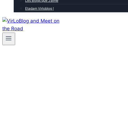
Les Blogs que J’aime
Etadam Virloblog !