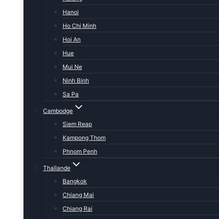
Hanoi
Ho Chi Minh
Hoi An
Hue
Mui Ne
Ninh Binh
Sa Pa
Cambodge
Siem Reap
Kampong Thom
Phnom Penh
Thaïlande
Bangkok
Chiang Mai
Chiang Rai