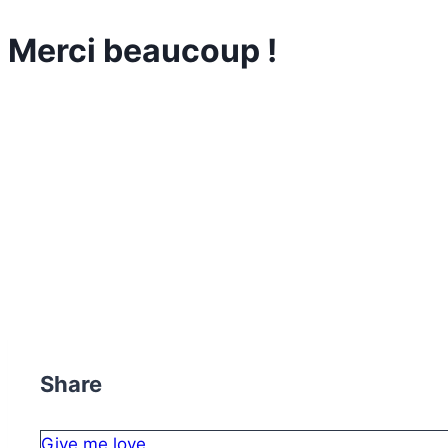
Merci beaucoup !
Share
Give me love