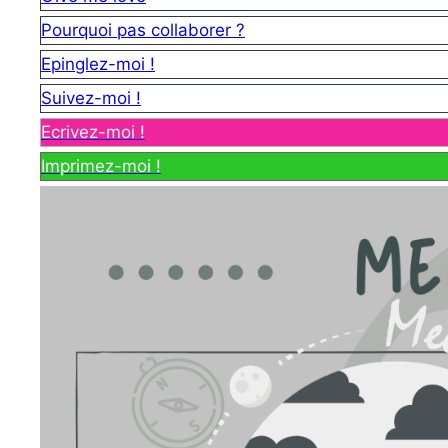
Pourquoi pas collaborer ?
Epinglez-moi !
Suivez-moi !
Ecrivez-moi !
Imprimez-moi !