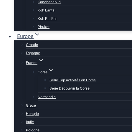
Kanchanaburi
Koh Lanta
Koh Phi Phi
Phuket
Europe
Croatie
Espagne
France
Corse
Série Top activités en Corse
Série Découvrir la Corse
Normandie
Grèce
Hongrie
Italie
Pologne