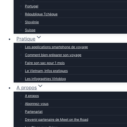
Portugal
République Tchèque
Slovénie
Suisse
Pratique
Les applications smartphone de voyage
Comment bien préparer son voyage
Faire son sac pour 1 mois
Le Vietnam, Infos pratiques
Les infographies Virloblog
A propos
A propos
Abonnez-vous
Partenariat
Devenir partenaire de Meet on the Road