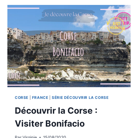
À
PORTO-
VECCHIO
ET
BONIFACIO
CORSE
|
FRANCE
|
SÉRIE DÉCOUVRIR LA CORSE
Découvrir la Corse :
Visiter Bonifacio
Par
Virginie
15/08/2020