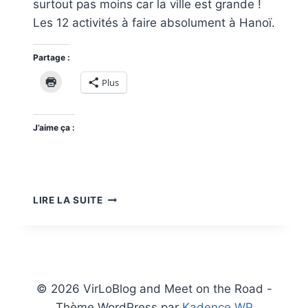
surtout pas moins car la ville est grande !
Les 12 activités à faire absolument à Hanoï.
Partage :
Plus
J’aime ça :
VISITER
LIRE LA SUITE
HANOÏ
EN
5
JOURS
(OU
MOINS)
© 2026 VirLoBlog and Meet on the Road -
Thème WordPress par
Kadence WP