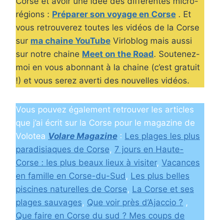
Corse et avoir une idée des différentes micro-
régions :
Préparer son voyage en Corse
. Et
vous retrouverez toutes les vidéos de la Corse
sur
ma chaine YouTube
Virloblog mais aussi
sur notre chaine
Meet on the Road
. Soutenez-
moi en vous abonnant à la chaine (c’est gratuit
!) et vous serez averti des nouvelles vidéos.
Vous pouvez également retrouver les articles
que j’ai écrit sur la Corse pour le magazine de
Volotea
Volare Magazine
:
Les plages les plus
paradisiaques de Corse
,
7 jours en Haute-
Corse : les plus beaux lieux à visiter
,
Vacances
en famille en Corse-du-Sud
,
Les plus belles
piscines naturelles de Corse
,
La Corse et ses
plages sauvages
,
Que voir près d’Ajaccio ?
,
Que faire en Corse du sud ? Mes coups de