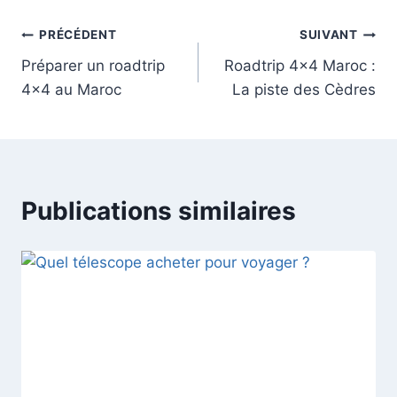
e
n
Navigation
PRÉCÉDENT
SUIVANT
t
Préparer un roadtrip
Roadtrip 4×4 Maroc :
de
…
4×4 au Maroc
La piste des Cèdres
l’article
Publications similaires