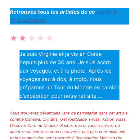
Retrouvez tous les articles de ce
roadtrip
4×4 au Maroc
⭐
⭐
Note : 2 sur 5.
Je suis Virginie et je vis en Corse
depuis plus de 30 ans. Je suis accro
aux voyages, et à la photo. Après les
voyages sac à dos, à moto, nous
préparons un Tour du Monde en camion
d’expédition pour notre retraite …
Vous trouverez d’éventuels liens de partenariat dans cet article
comme Manawa, Civitatis, GetYourGuide, I-Visa, Action Visas,
Discover Cars ou Chapka. Sachez que si vous réservez ou
achetez via ces liens vous ne payerez pas plus cher mais une
petite commission sera reversée à l’association Meet on the