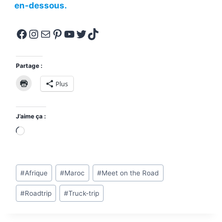
en-dessous.
Facebook
Instagram
E-mail
Pinterest
YouTube
Twitter
TikTok
Partage :
Plus
J’aime ça :
C
h
a
Étiquettes
r
#
Afrique
#
Maroc
#
Meet on the Road
de
g
#
Roadtrip
#
Truck-trip
la
e
publication :
m