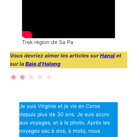
Trek région de Sa Pa
Vous devriez aimer les articles sur
Hanoï
et
sur la
Baie d’Halong
⭐
⭐
Note : 2 sur 5.
Je suis Virginie et je vis en Corse
depuis plus de 30 ans. Je suis accro
aux voyages, et à la photo. Après les
voyages sac à dos, à moto, nous