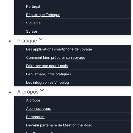
Portugal
République Tchèque
Slovénie
Suisse
Pratique
Les applications smartphone de voyage
Comment bien préparer son voyage
Faire son sac pour 1 mois
Le Vietnam, Infos pratiques
Les infographies Virloblog
A propos
A propos
Abonnez-vous
Partenariat
Devenir partenaire de Meet on the Road