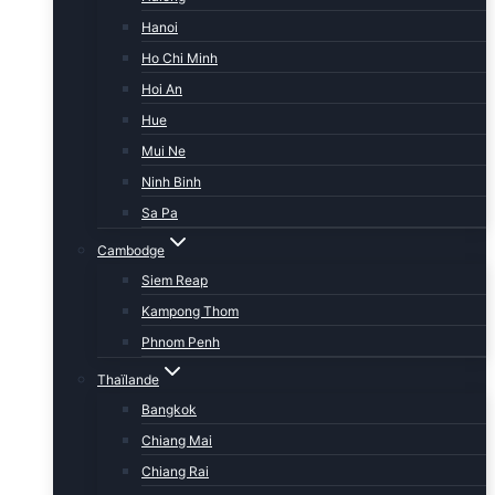
Hanoi
Ho Chi Minh
Hoi An
Hue
Mui Ne
Ninh Binh
Sa Pa
Cambodge
Siem Reap
Kampong Thom
Phnom Penh
Thaïlande
Bangkok
Chiang Mai
Chiang Rai