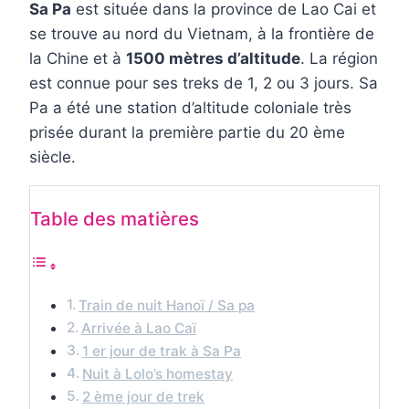
Sa Pa
est située dans la province de Lao Cai et
se trouve au nord du Vietnam, à la frontière de
la Chine et à
1500 mètres d’altitude
. La région
est connue pour ses treks de 1, 2 ou 3 jours. Sa
Pa a été une station d’altitude coloniale très
prisée durant la première partie du 20 ème
siècle.
Table des matières
Train de nuit Hanoï / Sa pa
Arrivée à Lao Caï
1 er jour de trak à Sa Pa
Nuit à Lolo’s homestay
2 ème jour de trek