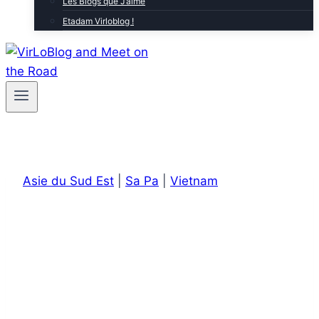
Les Blogs que J’aime
Etadam Virloblog !
Asie du Sud Est
|
Sa Pa
|
Vietnam