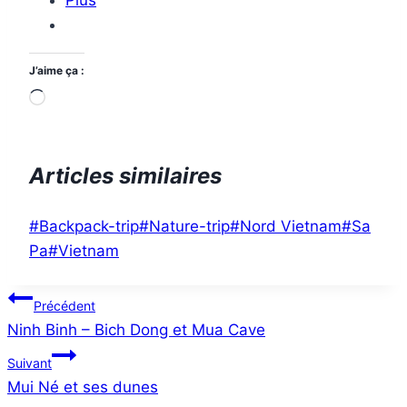
J’aime ça :
Chargement…
Articles similaires
Étiquettes
#
Backpack-trip
#
Nature-trip
#
Nord Vietnam
#
Sa
de
Pa
#
Vietnam
la
Navigation
publication :
Précédent
Ninh Binh – Bich Dong et Mua Cave
de
Suivant
l’article
Mui Né et ses dunes