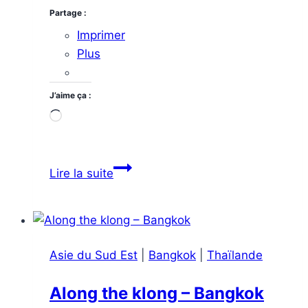
Partage :
Imprimer
Plus
J’aime ça :
Chargement…
Visiter
Lire la suite
Hanoï
en
5
jours
Asie du Sud Est
|
Bangkok
|
Thaïlande
(ou
moins)
Along the klong – Bangkok